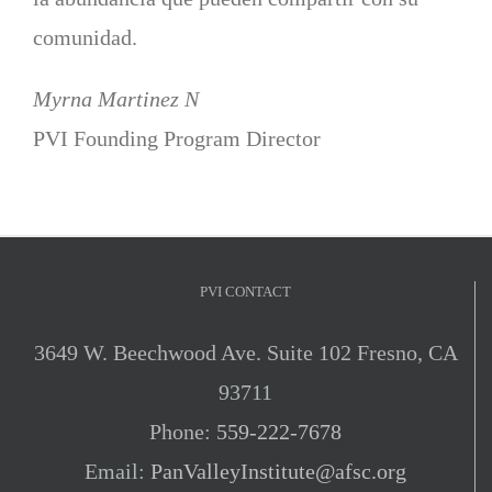
comunidad.
Myrna Martinez N
PVI Founding Program Director
PVI CONTACT
3649 W. Beechwood Ave. Suite 102 Fresno, CA
93711
Phone:
559-222-7678
Email:
PanValleyInstitute@afsc.org