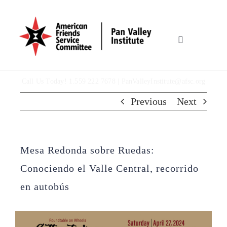
Skip
to
content
Toggle
Navigation
HOME
Call Us Today! 1.559 222 7678 |
PanValleyInstitute@afsc.org
OUR WORK
Previous
Next
WHO WE ARE
Mesa Redonda sobre Ruedas:
MULTIMEDIA
Conociendo el Valle Central, recorrido
en autobús
TOOLBOX